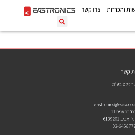
ות והכרזות
צרו קשר
ת קשר
רוניקס בע"מ
eastronics@easx.co.i
ח' רוזאניס 11
ל-אביב 6139201
03-645877