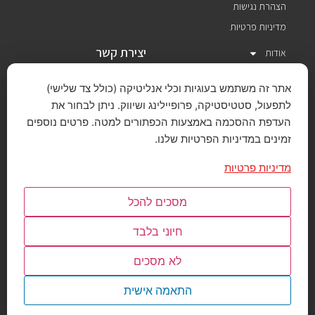
הצהרת נגישות
מדיניות פרטיות
יצירת קשר
אודות
תחומי פעילות
איסטרוניקס בע"מ
אתר זה משתמש בעוגיות וכלי אנליטיקה (כולל צד שלישי)
יצרנים מיוצגים
לתפעול, סטטיסטיקה, פרופיילינג ושיווק. ניתן לבחור את
שירותים ותמיכה
העדפת ההסכמה באמצעות הכפתורים למטה. פרטים נוספים
eastronics@easx.co.il
אירועים וכנסים
רח' רוזאניס 11
זמינים במדיניות הפרטיות שלנו.
תל-אביב 6139201
חדשות והכרזות
03-6458777
מדיניות פרטיות
צרו קשר
English
מסכים להכל
חיוני בלבד
לא מסכים
© 2026 All rights reserved
התאמה אישית