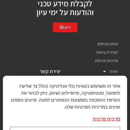
לקבלת מידע טכני
והודעות על ימי עיון
לחצו
אנחנו מגייסים
הצהרת נגישות
מדיניות פרטיות
יצירת קשר
אודות
תחומי פעילות
איסטרוניקס בע"מ
אתר זה משתמש בעוגיות וכלי אנליטיקה (כולל צד שלישי)
יצרנים מיוצגים
לתפעול, סטטיסטיקה, פרופיילינג ושיווק. ניתן לבחור את
שירותים ותמיכה
העדפת ההסכמה באמצעות הכפתורים למטה. פרטים נוספים
eastronics@easx.co.il
אירועים וכנסים
רח' רוזאניס 11
זמינים במדיניות הפרטיות שלנו.
תל-אביב 6139201
חדשות והכרזות
03-6458777
מדיניות פרטיות
צרו קשר