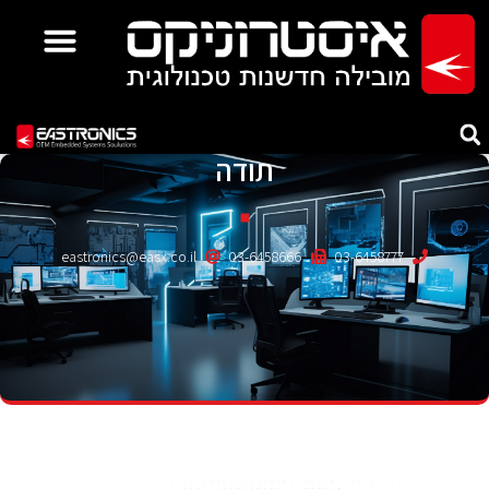
תודה
eastronics@easx.co.il
03-6458666
03-6458777