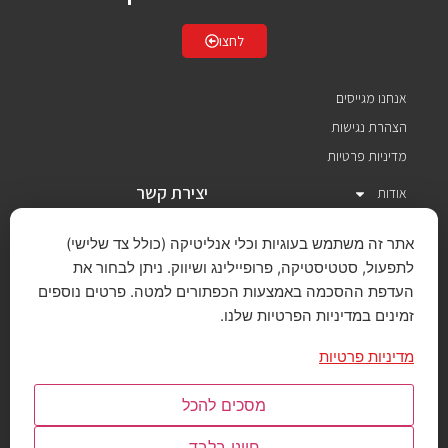
לחצו
אנחנו מגייסים
הצהרת נגישות
מדיניות פרטיות
יצירת קשר
אודות
תחומי פעילות
איסטרוניקס בע"מ
אתר זה משתמש בעוגיות וכלי אנליטיקה (כולל צד שלישי)
יצרנים מיוצגים
לתפעול, סטטיסטיקה, פרופיילינג ושיווק. ניתן לבחור את
שירותים ותמיכה
העדפת ההסכמה באמצעות הכפתורים למטה. פרטים נוספים
eastronics@easx.co.il
אירועים וכנסים
רח' רוזאניס 11
זמינים במדיניות הפרטיות שלנו.
תל-אביב 6139201
חדשות והכרזות
03-6458777
מדיניות פרטיות
צרו קשר
English
מסכים להכל
חיוני בלבד