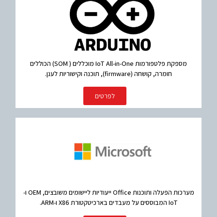
מספקת פלטפורמות IoT All-in-One מוכללים ( SOM) הכוללים
חומרה, קושחה (firmware), תוכנה וקישוריות לענן.
לפרטים
מערכות הפעלה ותוכנות Office ייעודיות ליישומים משובצים, OEM ו-
IoT המבוססים על מעבדים בארכיטקטורת X86 ו-ARM.