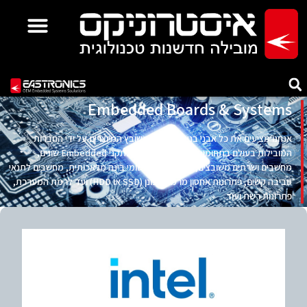
Embedded Boards & Systems
אנחנו מציעים את כל אבני בניין למחשוב משובץ המיוצרים על ידי החברות
המובילות בעולם בתחומן: מעבדים, כרטיסים בתקני Embedded שונים,
מחשבים ושרתים משובצים, שרתי GPU ליישומי בינה מלאכותית, מחשבים לתנאי
סביבה קשים, פתרונות אחסון מרמת הכונן (SSD או HDD) ועד לרמת המערכת,
פתרונות רשת ועוד.