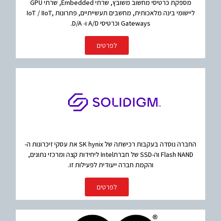
מספקת כרטיסי מחשוב משובץ, שרתי Embedded, שרתי GPU
ליישומי בינה מלאכותית, מחשבים תעשייתיים, פתרונות IoT / IIoT,
Gateways וכרטיסי A/D ו- D/A.
לפרטים
החברה נוסדה בעקבות רכישתה של SK hynix את עסקי זיכרונות ה-
Flash NAND וה-SSD של חברתIntel ליחידות קצה ומרכזי נתונים,
והקמת חברה ייעודית לפעילות זו.
לפרטים